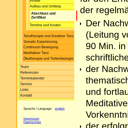
Inhalte
Aufbau und Umfang
der regelm
Abschluss und
Zertifikat
Der Nachw
Termine und Kosten
(Leitung 
Tanztherapie und Kreativer Tanz
Somatic Experiencing
90 Min. in
Continuum Bewegung
Meditativer Tanz
schriftlic
Ökotherapie und Tiefenökologie
der Nachw
Team
Referenzen
thematis
Terminkalender
Service
und fortl
Links
Kontakt
Meditativ
Sprache / Language:
english
Vorkenntn
Impressum
Datenschutz
der erfolg