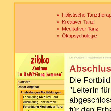
Holistische Tanztherap
Kreativer Tanz
Meditativer Tanz
Ökopsychologie
Unser Angebot
>
Ausbildungen/ Fortbil
Abschluss
Die Fortbil
Startseite
Unser Angebot
"LeiterIn fü
Ausbildungen/ Fortbildungen
abgeschlos
Fortbildung Kreativer Tanz
Ausbildung Tanztherapie
Fortbildung Meditativer Tanz
für den Erha