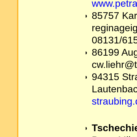
www.petra
85757 Karl
reginagei
08131/61
86199 Augs
cw.liehr@t
94315 Stra
Lautenba
straubing
Tschechi