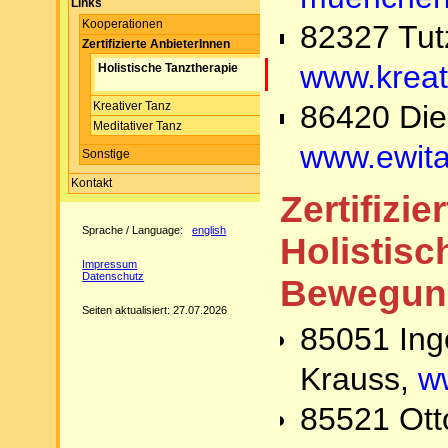
Links
Kooperationen
82327 Tut
Zertifizierte AnbieterInnen
www.kreat
Holistische Tanztherapie
86420 Die
Kreativer Tanz
Meditativer Tanz
www.ewita
Sonstige
Kontakt
Zertifizie
Sprache / Language:
english
Holistisc
Impressum
Datenschutz
Bewegung
Seiten aktualisiert: 27.07.2026
85051 Ingo
Krauss,
w
85521 Ott