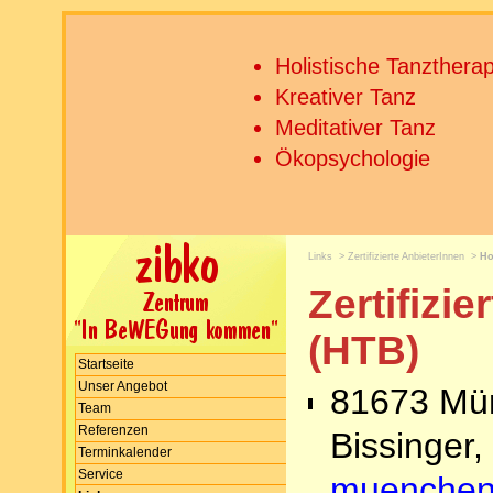
Holistische Tanztherap
Kreativer Tanz
Meditativer Tanz
Ökopsychologie
Links
>
Zertifizierte AnbieterInnen
>
Ho
Zertifizi
(HTB)
Startseite
Unser Angebot
81673 Mün
Team
Referenzen
Bissinger
Terminkalender
Service
muenchen